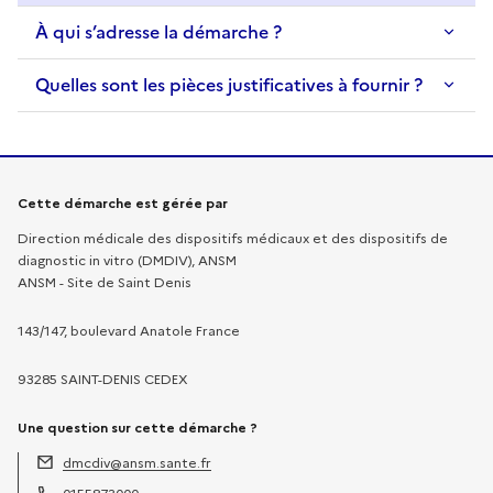
À qui s’adresse la démarche ?
Quelles sont les pièces justificatives à fournir ?
Informations sur la démarche
Cette démarche est gérée par
Direction médicale des dispositifs médicaux et des dispositifs de
diagnostic in vitro (DMDIV), ANSM
ANSM - Site de Saint Denis
143/147, boulevard Anatole France
93285 SAINT-DENIS CEDEX
Une question sur cette démarche ?
dmcdiv@ansm.sante.fr
Adresse électronique :