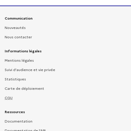
Liens pratiques
Communication
Nouveautés
Nous contacter
Informations légales
Mentions légales
Suivi d’audience et vie privée
Statistiques
Carte de déploiement
CGU
Ressources
Documentation
Documentation de l’API