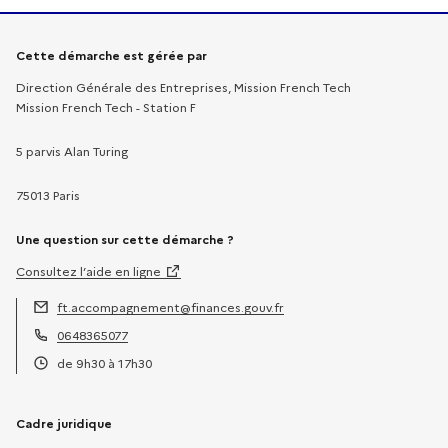
Informations sur la démarche
Cette démarche est gérée par
Direction Générale des Entreprises, Mission French Tech
Mission French Tech - Station F
5 parvis Alan Turing
75013 Paris
Une question sur cette démarche ?
Consultez l’aide en ligne
ft.accompagnement@finances.gouv.fr
Adresse électronique :
0648365077
Téléphone :
de 9h30 à 17h30
Horaires :
Cadre juridique