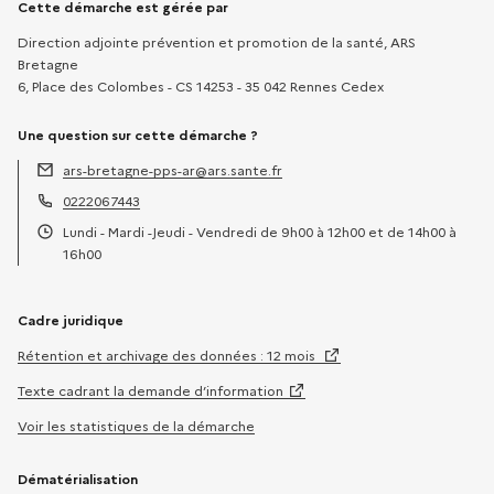
Informations sur la démarche
Cette démarche est gérée par
Direction adjointe prévention et promotion de la santé, ARS
Bretagne
6, Place des Colombes - CS 14253 - 35 042 Rennes Cedex
Une question sur cette démarche ?
ars-bretagne-pps-ar@ars.sante.fr
Adresse électronique :
0222067443
Téléphone :
Lundi - Mardi -Jeudi - Vendredi de 9h00 à 12h00 et de 14h00 à
Horaires :
16h00
Cadre juridique
Rétention et archivage des données : 12 mois
Texte cadrant la demande d’information
Voir les statistiques de la démarche
Dématérialisation