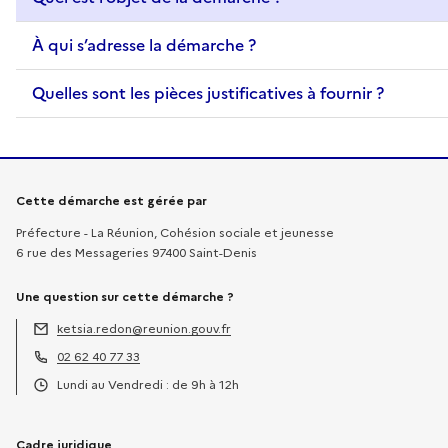
À qui s’adresse la démarche ?
Quelles sont les pièces justificatives à fournir ?
Informations sur la démarche
Cette démarche est gérée par
Préfecture - La Réunion, Cohésion sociale et jeunesse
6 rue des Messageries 97400 Saint-Denis
Une question sur cette démarche ?
ketsia.redon@reunion.gouv.fr
Adresse électronique :
02 62 40 77 33
Téléphone :
Lundi au Vendredi : de 9h à 12h
Horaires :
Cadre juridique