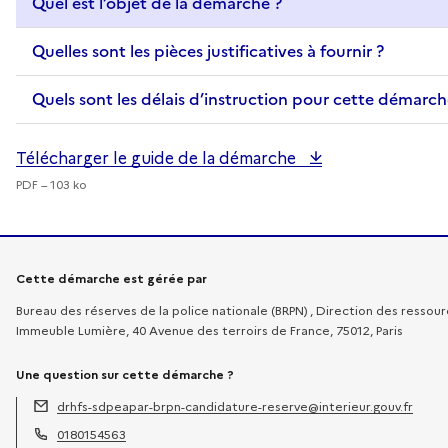
Quel est l’objet de la démarche ?
Quelles sont les pièces justificatives à fournir ?
Quels sont les délais d’instruction pour cette démarch
Télécharger le guide de la démarche
PDF – 103 ko
Informations sur la démarche
Cette démarche est gérée par
Bureau des réserves de la police nationale (BRPN) , Direction des ressou
Immeuble Lumière, 40 Avenue des terroirs de France, 75012, Paris
Une question sur cette démarche ?
drhfs-sdpeapar-brpn-candidature-reserve@interieur.gouv.fr
Adresse électronique :
0180154563