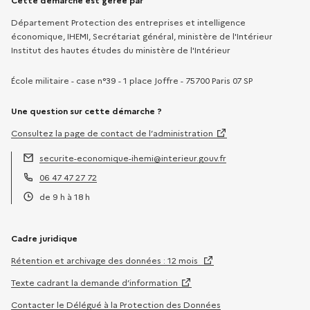
Informations sur la démarche
Cette démarche est gérée par
Département Protection des entreprises et intelligence
économique, IHEMI, Secrétariat général, ministère de l'Intérieur
Institut des hautes études du ministère de l'Intérieur
École militaire - case n°39 - 1 place Joffre - 75700 Paris 07 SP
Une question sur cette démarche ?
Consultez la page de contact de l’administration
securite-economique-ihemi@interieur.gouv.fr
Adresse électronique :
06 47 47 27 72
Téléphone :
de 9 h à 18 h
Horaires :
Cadre juridique
Rétention et archivage des données : 12 mois
Texte cadrant la demande d’information
Contacter le Délégué à la Protection des Données