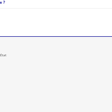
e ?
'État