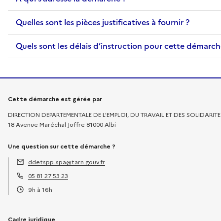
Quelles sont les pièces justificatives à fournir ?
Quels sont les délais d’instruction pour cette démarch
Informations sur la démarche
Cette démarche est gérée par
DIRECTION DEPARTEMENTALE DE L'EMPLOI, DU TRAVAIL ET DES SOLIDARIT
18 Avenue Maréchal Joffre 81000 Albi
Une question sur cette démarche ?
ddetspp-spa@tarn.gouv.fr
Adresse électronique :
05 81 27 53 23
Téléphone :
9h à 16h
Horaires :
Cadre juridique