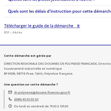
Quels sont les délais d’instruction pour cette démarch
Télécharger le guide de la démarche
PDF – 34,4 ko
Informations sur la démarche
Cette démarche est gérée par
DIRECTION REGIONALE DES DOUANES DE POLYNESIE FRANCAISE, Direction rég
Souveraineté industrielle et numérique
BP:9006, 98716 Pirae, Tahiti, Polynésie française
Une question sur cette démarche ?
dr-polynesie@douane.finances.gouv.fr
Adresse électronique :
(689) 40 50 55 50
Téléphone :
Du lundi au vendredi de 7h30 à 15h30
Horaires :