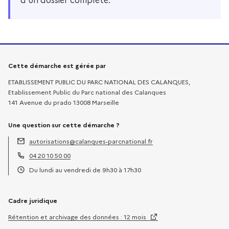
d’un dossier complété.
Informations sur la démarche
Cette démarche est gérée par
ETABLISSEMENT PUBLIC DU PARC NATIONAL DES CALANQUES,
Etablissement Public du Parc national des Calanques
141 Avenue du prado 13008 Marseille
Une question sur cette démarche ?
autorisations@calanques-parcnational.fr
Adresse électronique :
04 20 10 50 00
Téléphone :
Du lundi au vendredi de 9h30 à 17h30
Horaires :
Cadre juridique
Rétention et archivage des données : 12 mois