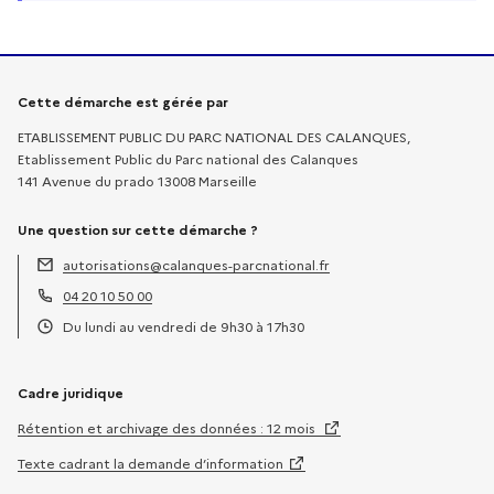
Informations sur la démarche
Cette démarche est gérée par
ETABLISSEMENT PUBLIC DU PARC NATIONAL DES CALANQUES,
Etablissement Public du Parc national des Calanques
141 Avenue du prado 13008 Marseille
Une question sur cette démarche ?
autorisations@calanques-parcnational.fr
Adresse électronique :
04 20 10 50 00
Téléphone :
Du lundi au vendredi de 9h30 à 17h30
Horaires :
Cadre juridique
Rétention et archivage des données : 12 mois
Texte cadrant la demande d’information