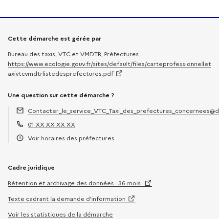
Informations sur la démarche
Cette démarche est gérée par
Bureau des taxis, VTC et VMDTR, Préfectures
https://www.ecologie.gouv.fr/sites/default/files/carteprofessionnellet
axivtcvmdtrlistedesprefectures.pdf
Une question sur cette démarche ?
Contacter_le_service_VTC_Taxi_des_prefectures_concernees@d
Adresse électronique :
01 XX XX XX XX
Téléphone :
Voir horaires des préfectures
Horaires :
Cadre juridique
Rétention et archivage des données : 36 mois
Texte cadrant la demande d’information
Voir les statistiques de la démarche