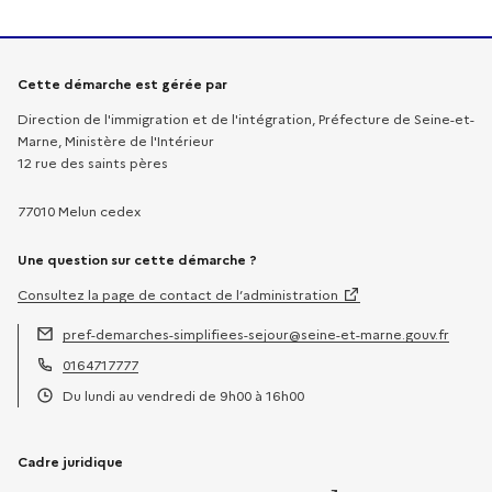
Informations sur la démarche
Cette démarche est gérée par
Direction de l'immigration et de l'intégration, Préfecture de Seine-et-
Marne, Ministère de l'Intérieur
12 rue des saints pères
77010 Melun cedex
Une question sur cette démarche ?
Consultez la page de contact de l’administration
pref-demarches-simplifiees-sejour@seine-et-marne.gouv.fr
Adresse électronique :
0164717777
Téléphone :
Du lundi au vendredi de 9h00 à 16h00
Horaires :
Cadre juridique