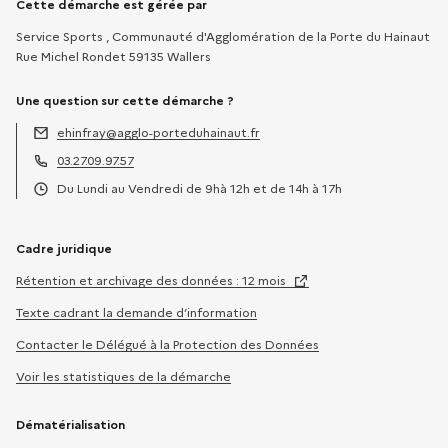
Informations sur la démarche
Cette démarche est gérée par
Service Sports , Communauté d'Agglomération de la Porte du Hainaut
Rue Michel Rondet 59135 Wallers
Une question sur cette démarche ?
ehinfray@agglo-porteduhainaut.fr
Adresse électronique :
03.27.09.97.57
Téléphone :
Du Lundi au Vendredi de 9hà 12h et de 14h à 17h
Horaires :
Cadre juridique
Rétention et archivage des données : 12 mois
Texte cadrant la demande d’information
Contacter le Délégué à la Protection des Données
Voir les statistiques de la démarche
Dématérialisation