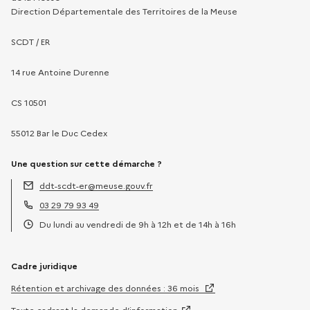
Direction Départementale des Territoires de la Meuse
SCDT / ER
14 rue Antoine Durenne
CS 10501
55012 Bar le Duc Cedex
Une question sur cette démarche ?
ddt-scdt-er@meuse.gouv.fr
Adresse électronique :
03 29 79 93 49
Téléphone :
Du lundi au vendredi de 9h à 12h et de 14h à 16h
Horaires :
Cadre juridique
Rétention et archivage des données : 36 mois