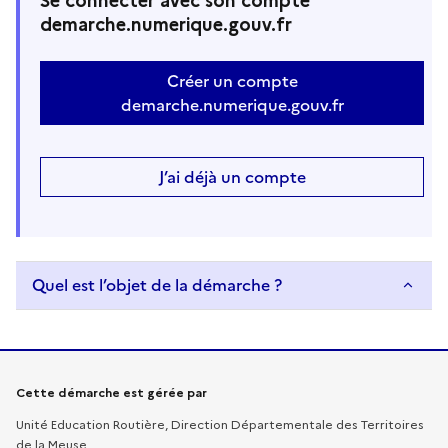
Se connecter avec son compte
demarche.numerique.gouv.fr
Créer un compte
demarche.numerique.gouv.fr
J’ai déjà un compte
Quel est l’objet de la démarche ?
Informations sur la démarche
Cette démarche est gérée par
Unité Education Routière, Direction Départementale des Territoires
de la Meuse