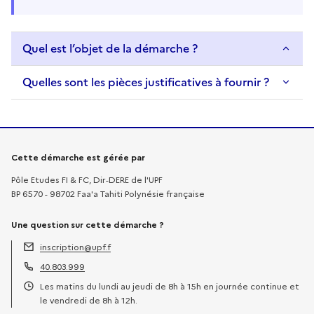
Quel est l’objet de la démarche ?
Quelles sont les pièces justificatives à fournir ?
Informations sur la démarche
Cette démarche est gérée par
Pôle Etudes FI & FC, Dir-DERE de l'UPF
BP 6570 - 98702 Faa'a Tahiti Polynésie française
Une question sur cette démarche ?
inscription@upf.f
Adresse électronique :
40.803.999
Téléphone :
Les matins du lundi au jeudi de 8h à 15h en journée continue et
Horaires :
le vendredi de 8h à 12h.