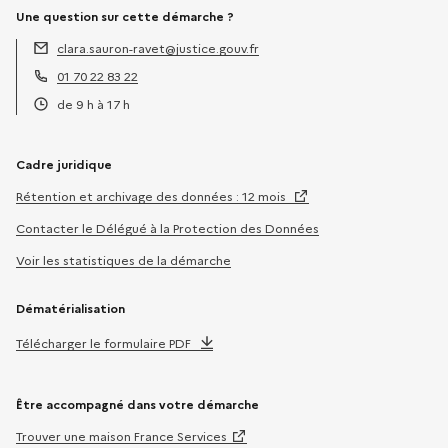
Une question sur cette démarche ?
clara.sauron-ravet@justice.gouv.fr
Adresse électronique :
01 70 22 83 22
Téléphone :
de 9 h à 17 h
Horaires :
Cadre juridique
Rétention et archivage des données : 12 mois
Contacter le Délégué à la Protection des Données
Voir les statistiques de la démarche
Dématérialisation
Télécharger le formulaire PDF
Être accompagné dans votre démarche
Trouver une maison France Services