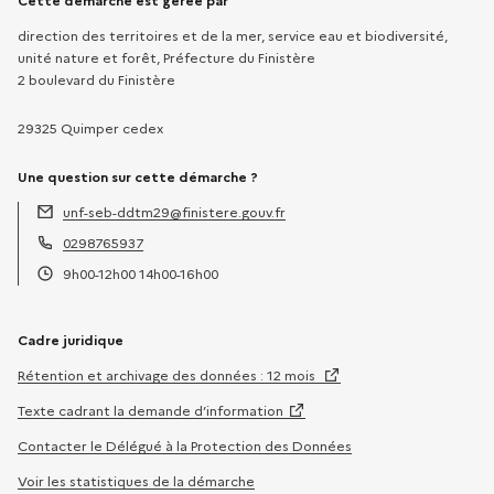
Informations sur la démarche
Cette démarche est gérée par
direction des territoires et de la mer, service eau et biodiversité,
unité nature et forêt, Préfecture du Finistère
2 boulevard du Finistère
29325 Quimper cedex
Une question sur cette démarche ?
unf-seb-ddtm29@finistere.gouv.fr
Adresse électronique :
0298765937
Téléphone :
9h00-12h00 14h00-16h00
Horaires :
Cadre juridique
Rétention et archivage des données : 12 mois
Texte cadrant la demande d’information
Contacter le Délégué à la Protection des Données
Voir les statistiques de la démarche