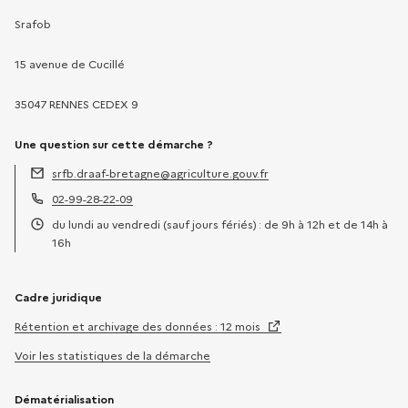
Srafob
15 avenue de Cucillé
35047 RENNES CEDEX 9
Une question sur cette démarche ?
srfb.draaf-bretagne@agriculture.gouv.fr
Adresse électronique :
02-99-28-22-09
Téléphone :
du lundi au vendredi (sauf jours fériés) : de 9h à 12h et de 14h à
Horaires :
16h
Cadre juridique
Rétention et archivage des données : 12 mois
Voir les statistiques de la démarche
Dématérialisation