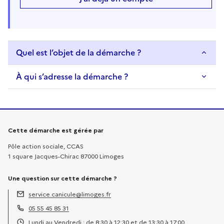
Quel est l’objet de la démarche ?
À qui s’adresse la démarche ?
Informations sur la démarche
Cette démarche est gérée par
Pôle action sociale, CCAS
1 square Jacques-Chirac 87000 Limoges
Une question sur cette démarche ?
service.canicule@limoges.fr
Adresse électronique :
05 55 45 85 31
Téléphone :
Lundi au Vendredi : de 8:30 à 12:30 et de 13:30 à 17:00