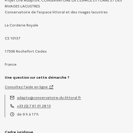
Projet Life Adapto+, CONSERVATOIRE DE L'ESPACE LITTORAL ET DES
RIVAGES LACUSTRES
Conservatoire de l'espace littoral et des rivages lacustres
La Corderie Royale
CS 10137
17306 Rochefort Cedex
France
Une question sur cette démarche ?
Consultez l’aide en ligne
adapto@conservatoire-du-littoral.fr
Adresse électronique :
+33 (0) 7 61 01 28 13
Téléphone :
de 9 h à 17 h
Horaires :
Cadre juridique