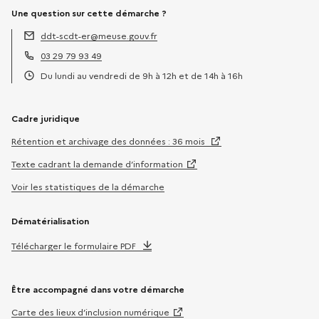
Une question sur cette démarche ?
ddt-scdt-er@meuse.gouv.fr
Adresse électronique :
03 29 79 93 49
Téléphone :
Du lundi au vendredi de 9h à 12h et de 14h à 16h
Horaires :
Cadre juridique
Rétention et archivage des données : 36 mois
Texte cadrant la demande d’information
Voir les statistiques de la démarche
Dématérialisation
Télécharger le formulaire PDF
Être accompagné dans votre démarche
Carte des lieux d’inclusion numérique