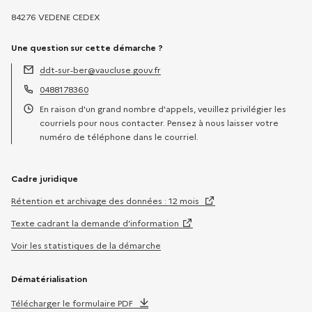
84276 VEDENE CEDEX
Une question sur cette démarche ?
ddt-sur-ber@vaucluse.gouv.fr
Adresse électronique :
0488178360
Téléphone :
En raison d'un grand nombre d'appels, veuillez privilégier les
Horaires :
courriels pour nous contacter. Pensez à nous laisser votre
numéro de téléphone dans le courriel.
Cadre juridique
Rétention et archivage des données : 12 mois
Texte cadrant la demande d’information
Voir les statistiques de la démarche
Dématérialisation
Télécharger le formulaire PDF