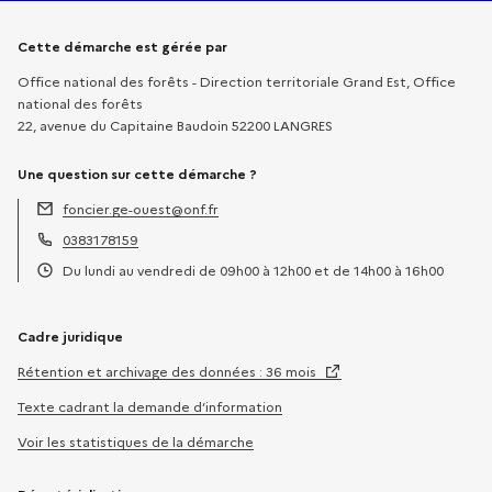
Informations sur la démarche
Cette démarche est gérée par
Office national des forêts - Direction territoriale Grand Est, Office
national des forêts
22, avenue du Capitaine Baudoin 52200 LANGRES
Une question sur cette démarche ?
foncier.ge-ouest@onf.fr
Adresse électronique :
0383178159
Téléphone :
Du lundi au vendredi de 09h00 à 12h00 et de 14h00 à 16h00
Horaires :
Cadre juridique
Rétention et archivage des données : 36 mois
Texte cadrant la demande d’information
Voir les statistiques de la démarche