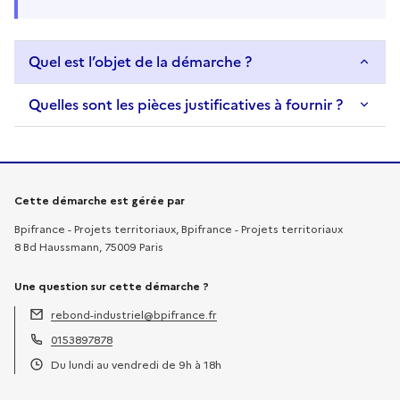
Quel est l’objet de la démarche ?
Quelles sont les pièces justificatives à fournir ?
Informations sur la démarche
Cette démarche est gérée par
Bpifrance - Projets territoriaux, Bpifrance - Projets territoriaux
8 Bd Haussmann, 75009 Paris
Une question sur cette démarche ?
rebond-industriel@bpifrance.fr
Adresse électronique :
0153897878
Téléphone :
Du lundi au vendredi de 9h à 18h
Horaires :