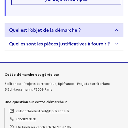
Quel est l’objet de la démarche ?
Quelles sont les pièces justificatives à fournir ?
Informations sur la démarche
Cette démarche est gérée par
Bpifrance - Projets territoriaux, Bpifrance - Projets territoriaux
8 Bd Haussmann, 75009 Paris
Une question sur cette démarche ?
rebond-industriel@bpifrance.fr
Adresse électronique :
0153897878
Téléphone :
Du lundi au vendredi de 9h à 18h