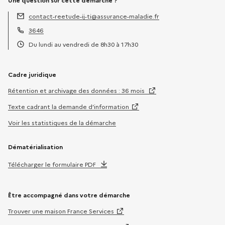
Une question sur cette démarche ?
contact-reetude-ij-ti@assurance-maladie.fr
Adresse électronique :
3646
Téléphone :
Du lundi au vendredi de 8h30 à 17h30
Horaires :
Cadre juridique
Rétention et archivage des données : 36 mois
Texte cadrant la demande d’information
Voir les statistiques de la démarche
Dématérialisation
Télécharger le formulaire PDF
Être accompagné dans votre démarche
Trouver une maison France Services