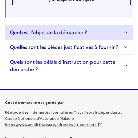
Quel est l’objet de la démarche ?
Quelles sont les pièces justificatives à fournir ?
Quels sont les délais d’instruction pour cette
démarche ?
Informations sur la démarche
Cette démarche est gérée par
Réétude des Indemnités Journalières Travailleurs Indépendants,
Caisse Nationale d'Assurance Maladie
https://www.ameli.fr/assure/adresses-et-contacts