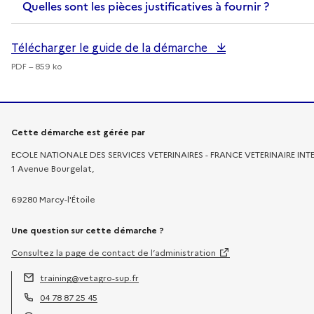
Quelles sont les pièces justificatives à fournir ?
Télécharger le guide de la démarche
PDF – 859 ko
Informations sur la démarche
Cette démarche est gérée par
ECOLE NATIONALE DES SERVICES VETERINAIRES - FRANCE VETERINAIRE IN
1 Avenue Bourgelat,
69280 Marcy-l'Étoile
Une question sur cette démarche ?
Consultez la page de contact de l’administration
training@vetagro-sup.fr
Adresse électronique :
04 78 87 25 45
Téléphone :