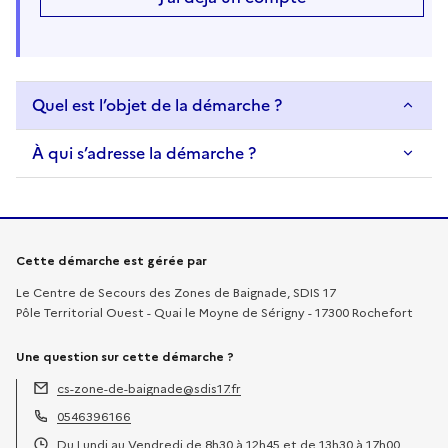
Quel est l’objet de la démarche ?
À qui s’adresse la démarche ?
Informations sur la démarche
Cette démarche est gérée par
Le Centre de Secours des Zones de Baignade, SDIS 17
Pôle Territorial Ouest - Quai le Moyne de Sérigny - 17300 Rochefort
Une question sur cette démarche ?
cs-zone-de-baignade@sdis17.fr
Adresse électronique :
0546396166
Téléphone :
Du Lundi au Vendredi de 8h30 à 12h45 et de 13h30 à 17h00