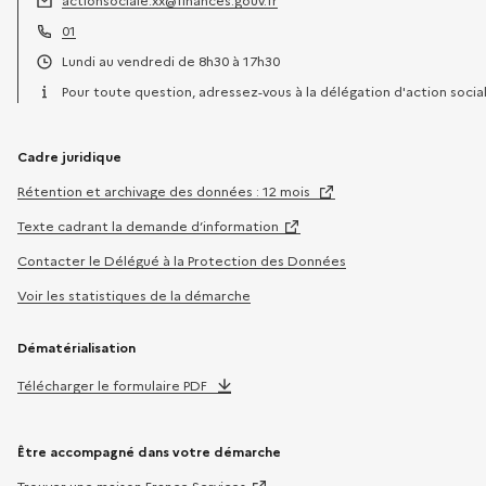
actionsociale.xx@finances.gouv.fr
Adresse électronique :
01
Téléphone :
Lundi au vendredi de 8h30 à 17h30
Horaires :
Pour toute question, adressez-vous à la délégation d'action socia
Cadre juridique
Rétention et archivage des données : 12 mois
Texte cadrant la demande d’information
Contacter le Délégué à la Protection des Données
Voir les statistiques de la démarche
Dématérialisation
Télécharger le formulaire PDF
Être accompagné dans votre démarche