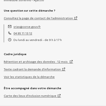
Immeuble Solférino - Ajaccio
Une question sur cette démarche ?
Consultez la page de contact de l’administration
srias@corse.gouv.fr
Adresse électronique :
04 95 11 13 12
Téléphone :
Du lundi au vendredi - de 9 h à 17 h
Horaires :
Cadre juridique
Rétention et archivage des données : 12 mois
Texte cadrant la demande d’information
Voir les statistiques de la démarche
Être accompagné dans votre démarche
Carte des lieux d’inclusion numérique