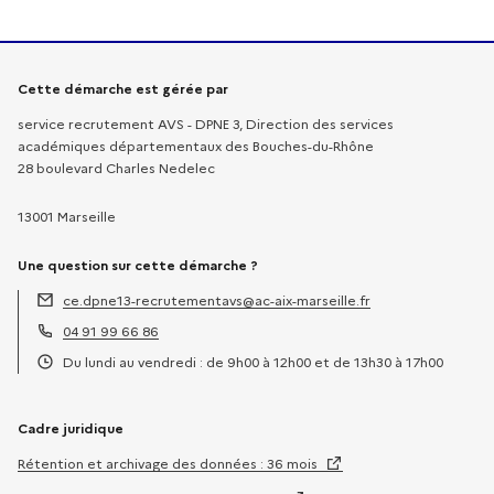
Informations sur la démarche
Cette démarche est gérée par
service recrutement AVS - DPNE 3, Direction des services
académiques départementaux des Bouches-du-Rhône
28 boulevard Charles Nedelec
13001 Marseille
Une question sur cette démarche ?
ce.dpne13-recrutementavs@ac-aix-marseille.fr
Adresse électronique :
04 91 99 66 86
Téléphone :
Du lundi au vendredi : de 9h00 à 12h00 et de 13h30 à 17h00
Horaires :
Cadre juridique
Rétention et archivage des données : 36 mois