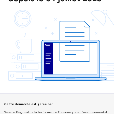
Informations sur la démarche
Cette démarche est gérée par
Service Régional de la Performance Economique et Environnemental