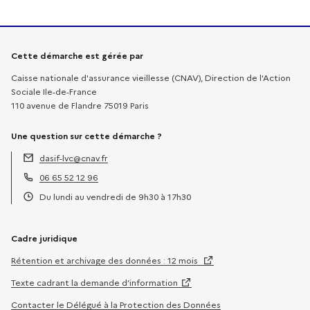
Informations sur la démarche
Cette démarche est gérée par
Caisse nationale d'assurance vieillesse (CNAV), Direction de l'Action
Sociale Ile-de-France
110 avenue de Flandre 75019 Paris
Une question sur cette démarche ?
dasif-lvc@cnav.fr
Adresse électronique :
06 65 52 12 96
Téléphone :
Du lundi au vendredi de 9h30 à 17h30
Horaires :
Cadre juridique
Rétention et archivage des données : 12 mois
Texte cadrant la demande d’information
Contacter le Délégué à la Protection des Données