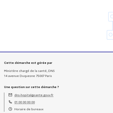
Informations sur la démarche
Cette démarche est gérée par
Ministère chargé de la santé, DNS
14 avenue Duquesne 75007 Paris
Une question sur cette démarche ?
dns-hopital@sante.gouv.fr
Adresse électronique :
01 00 00 00 00
Téléphone :
Horaire de bureaux