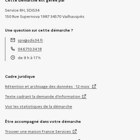
Informations sur la démarche
Cette démarche est gérée par
Service RH, SDIS34
150 Rue Supernova 1987 34570 Vailhauquès
Une question sur cette démarche ?
spv@sdis34.fr
Adresse électronique :
04.67.10.34.18
Téléphone :
de 9 h à 17 h
Horaires :
Cadre juridique
Rétention et archivage des données : 12 mois
Texte cadrant la demande d’information
Voir les statistiques de la démarche
Être accompagné dans votre démarche
Trouver une maison France Services