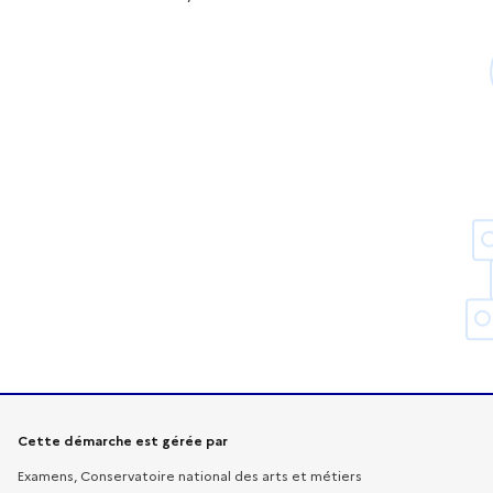
Informations sur la démarche
Cette démarche est gérée par
Examens, Conservatoire national des arts et métiers