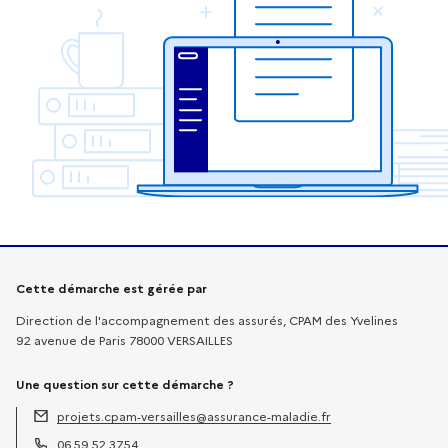
Informations sur la démarche
Cette démarche est gérée par
Direction de l'accompagnement des assurés, CPAM des Yvelines
92 avenue de Paris 78000 VERSAILLES
Une question sur cette démarche ?
projets.cpam-versailles@assurance-maladie.fr
Adresse électronique :
06.59.52.37.54