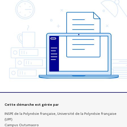
Informations sur la démarche
Cette démarche est gérée par
INSPE de la Polynésie française, Université de la Polynésie française
(UPF)
Campus Outumaoro