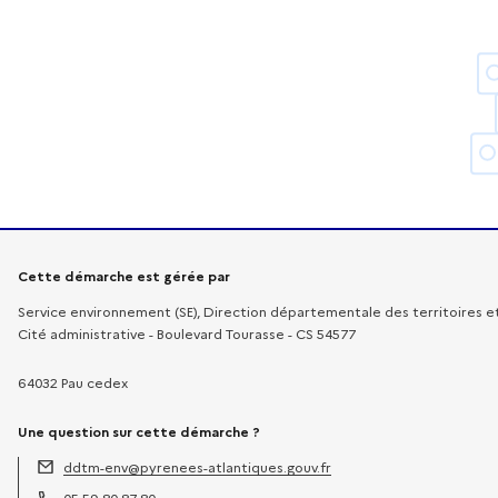
Informations sur la démarche
Cette démarche est gérée par
Service environnement (SE), Direction départementale des territoires e
Cité administrative - Boulevard Tourasse - CS 54577
64032 Pau cedex
Une question sur cette démarche ?
ddtm-env@pyrenees-atlantiques.gouv.fr
Adresse électronique :