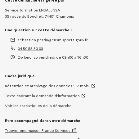
Informations sur la démarche
Cette démarche est gérée par
Service formation ENSA, ENSA
35 route du Bouchet, 74401 Chamonix
Une question sur cette démarche ?
sebastien.perrin@ensm.sports.gouv.fr
Adresse électronique :
04 50 55 30 03
Téléphone :
Du lundi au vendredi de 09h00 à 16h30
Horaires :
Cadre juridique
Rétention et archivage des données : 12 mois
Texte cadrant la demande d’information
Voir les statistiques de la démarche
Être accompagné dans votre démarche
Trouver une maison France Services