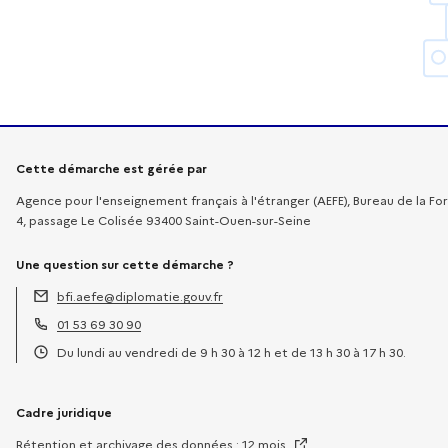
Informations sur la démarche
Cette démarche est gérée par
Agence pour l'enseignement français à l'étranger (AEFE), Bureau de la Fo
4, passage Le Colisée 93400 Saint-Ouen-sur-Seine
Une question sur cette démarche ?
bfi.aefe@diplomatie.gouv.fr
Adresse électronique :
01 53 69 30 90
Téléphone :
Du lundi au vendredi de 9 h 30 à 12 h et de 13 h 30 à 17 h 30.
Horaires :
Cadre juridique
Rétention et archivage des données : 12 mois