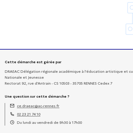
Informations sur la démarche
Cette démarche est gérée par
DRAEAC Délégation régionale académique à l'éducation artistique et cul
Nationale et Jeunesse
Rectorat 92, rue d'Antrain - CS 10503 - 35705 RENNES Cedex 7
Une question sur cette démarche ?
ce.draeac@ac-rennes.fr
Adresse électronique :
02 23 21 74 10
Téléphone :
Du lundi au vendredi de 9h30 à 17h00
Horaires :