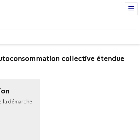
'autoconsommation collective étendue
ion
e la démarche