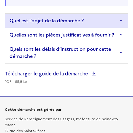
Quel est l’objet de la démarche ?
Quelles sont les pièces justificatives à fournir ?
Quels sont les délais d’instruction pour cette
démarche ?
Télécharger le guide de la démarche
PDF – 65,8 ko
Informations sur la démarche
Cette démarche est gérée par
Service de Renseignement des Usagers, Préfecture de Seine-et-
Marne
12 rue des Saints-Pères