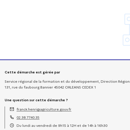
Informations sur la démarche
Cette démarche est gérée par
Service régional de la formation et du développement, Direction Régional
131, rue du faubourg Bannier 45042 ORLEANS CEDEX 1
Une question sur cette démarche ?
franck.henri@agriculture.gouv.fr
Adresse électronique :
02.38.77.40.35
Téléphone :
Du lundi au vendredi de 9h15 à 12H et de 14h à 16h30